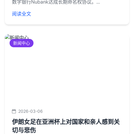
数字银行Nubank达成长期命名权协议。...
阅读全文
新闻中心
2026-03-06
伊朗女足在亚洲杯上对国家和亲人感到关
切与悲伤