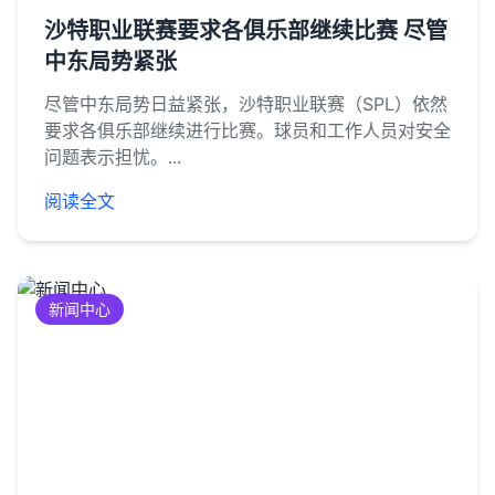
沙特职业联赛要求各俱乐部继续比赛 尽管
中东局势紧张
尽管中东局势日益紧张，沙特职业联赛（SPL）依然
要求各俱乐部继续进行比赛。球员和工作人员对安全
问题表示担忧。...
阅读全文
新闻中心