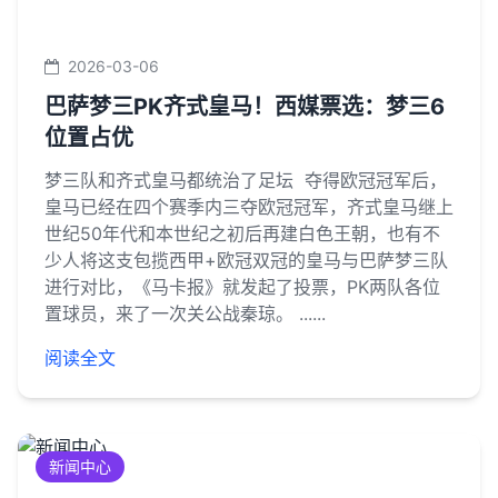
2026-03-06
巴萨梦三PK齐式皇马！西媒票选：梦三6
位置占优
梦三队和齐式皇马都统治了足坛 夺得欧冠冠军后，
皇马已经在四个赛季内三夺欧冠冠军，齐式皇马继上
世纪50年代和本世纪之初后再建白色王朝，也有不
少人将这支包揽西甲+欧冠双冠的皇马与巴萨梦三队
进行对比，《马卡报》就发起了投票，PK两队各位
置球员，来了一次关公战秦琼。 ......
阅读全文
新闻中心