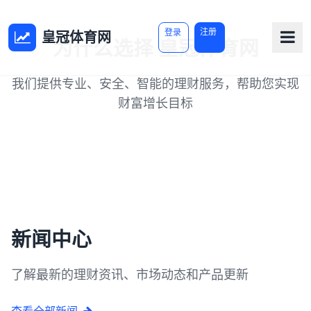
注册
登录
皇冠体育网
为什么选择 皇冠体育网
我们提供专业、安全、智能的理财服务，帮助您实现
财富增长目标
新闻中心
了解最新的理财资讯、市场动态和产品更新