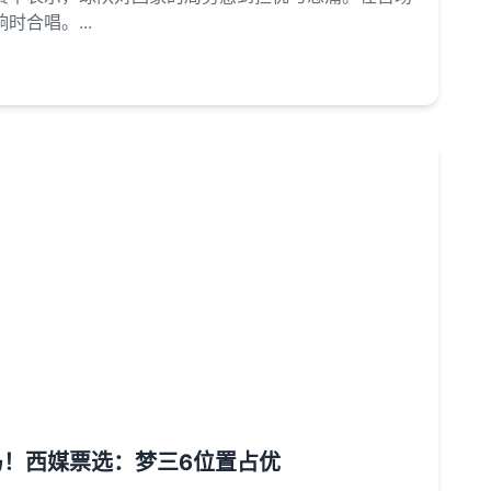
合唱。...
马！西媒票选：梦三6位置占优