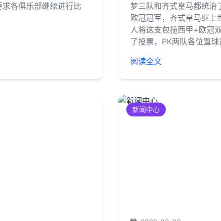
要求各俱乐部继续进行比
梦三队和齐式皇马都统治
欧冠冠军，齐式皇马继上
人将这支包揽西甲+欧冠
了投票，PK两队各位置球员，
阅读全文
新闻中心