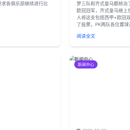
要求各俱乐部继续进行比
梦三队和齐式皇马都统治
欧冠冠军，齐式皇马继上
人将这支包揽西甲+欧冠
了投票，PK两队各位置球员，
阅读全文
新闻中心