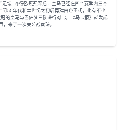
了足坛 夺得欧冠冠军后，皇马已经在四个赛季内三夺
世纪50年代和本世纪之初后再建白色王朝，也有不少
双冠的皇马与巴萨梦三队进行对比，《马卡报》就发起
来了一次关公战秦琼。 ......