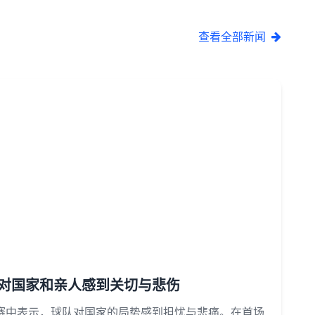
查看全部新闻
对国家和亲人感到关切与悲伤
赛中表示，球队对国家的局势感到担忧与悲痛。在首场