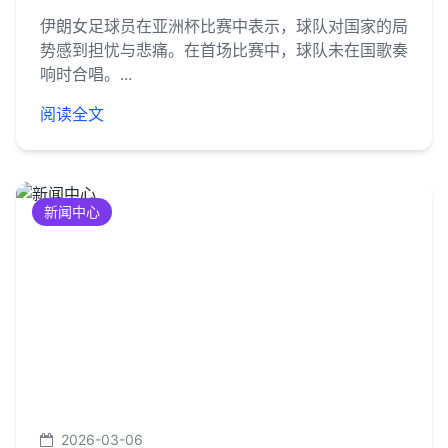
伊朗女足球员在亚洲杯比赛中表示，球队对国家的局
势感到担忧与悲痛。在首场比赛中，球队未在国歌奏
响时合唱。...
阅读全文
新闻中心
2026-03-06