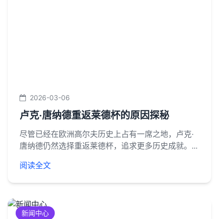
2026-03-06
卢克·唐纳德重返莱德杯的原因探秘
尽管已经在欧洲高尔夫历史上占有一席之地，卢克·
唐纳德仍然选择重返莱德杯，追求更多历史成就。...
阅读全文
新闻中心