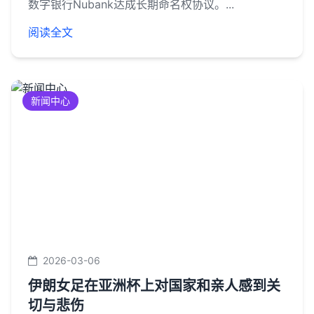
数字银行Nubank达成长期命名权协议。...
阅读全文
新闻中心
2026-03-06
伊朗女足在亚洲杯上对国家和亲人感到关
切与悲伤