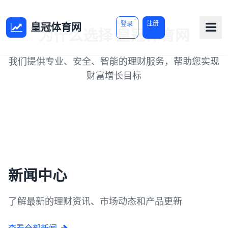
注册
登录
皇冠体育网
为什么选择 皇冠体育网
我们提供专业、安全、智能的理财服务，帮助您实现
财富增长目标
新闻中心
了解最新的理财资讯、市场动态和产品更新