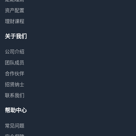
资产配置
理财课程
关于我们
公司介绍
团队成员
合作伙伴
招贤纳士
联系我们
帮助中心
常见问题