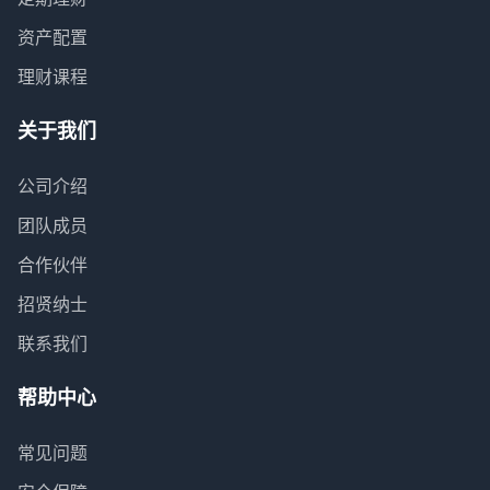
资产配置
理财课程
关于我们
公司介绍
团队成员
合作伙伴
招贤纳士
联系我们
帮助中心
常见问题