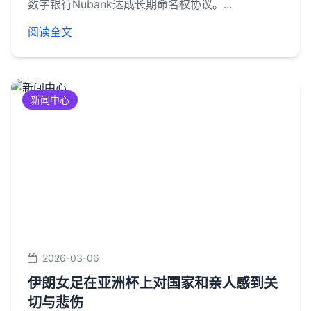
数字银行Nubank达成长期命名权协议。...
阅读全文
新闻中心
2026-03-06
伊朗女足在亚洲杯上对国家和亲人感到关
切与悲伤