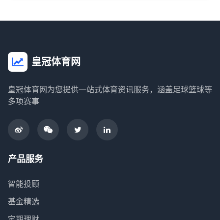
皇冠体育网
皇冠体育网为您提供一站式体育资讯服务，涵盖足球篮球等
多项赛事
产品服务
智能投顾
基金精选
定期理财