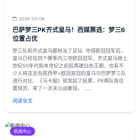
2026-03-06
巴萨梦三PK齐式皇马！西媒票选：梦三6
位置占优
梦三队和齐式皇马都统治了足坛 夺得欧冠冠军后，
皇马已经在四个赛季内三夺欧冠冠军，齐式皇马继上
世纪50年代和本世纪之初后再建白色王朝，也有不
少人将这支包揽西甲+欧冠双冠的皇马与巴萨梦三队
进行对比，《马卡报》就发起了投票，PK两队各位
置球员，来了一次关公战秦琼。 ......
阅读全文
新闻中心