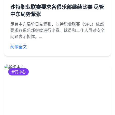
沙特职业联赛要求各俱乐部继续比赛 尽管
中东局势紧张
尽管中东局势日益紧张，沙特职业联赛（SPL）依然
要求各俱乐部继续进行比赛。球员和工作人员对安全
问题表示担忧。...
阅读全文
新闻中心