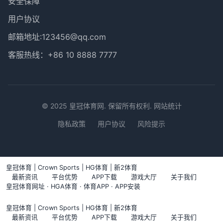
安全保障
用户协议
邮箱地址:
123456@qq.com
客服热线：+86 10 8888 7777
© 2025 皇冠体育网. 保留所有权利. 网站统计
隐私政策
用户协议
风险提示
皇冠体育 | Crown Sports | HG体育 | 新2体育
最新资讯
平台优势
APP下载
游戏大厅
关于我们
皇冠体育网址 · HGA体育 · 体育APP · APP安装
皇冠体育 | Crown Sports | HG体育 | 新2体育
最新资讯
平台优势
APP下载
游戏大厅
关于我们